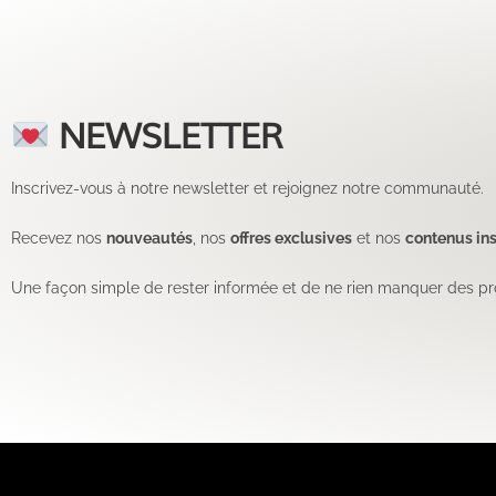
NEWSLETTER
Inscrivez-vous à notre newsletter et rejoignez notre communauté.
Recevez nos
nouveautés
, nos
offres exclusives
et nos
contenus ins
Une façon simple de rester informée et de ne rien manquer des pr