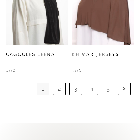
CAGOULES LEENA
KHIMAR JERSEYS
7,99
€
5,99
€
1
2
3
4
5