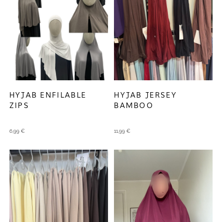
HYJAB ENFILABLE
HYJAB JERSEY
ZIPS
BAMBOO
6,99
€
11,99
€