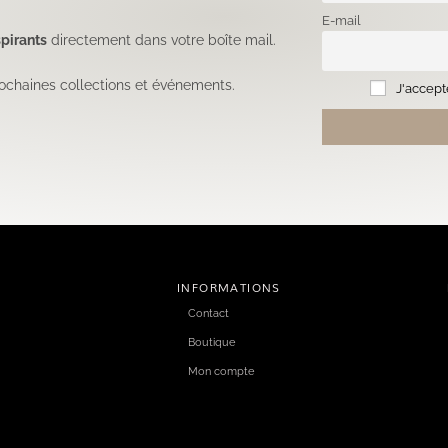
E-mail
pirants
directement dans votre boîte mail.
ochaines collections et événements.
J'accepte
INFORMATIONS
Contact
Boutique
Mon compte