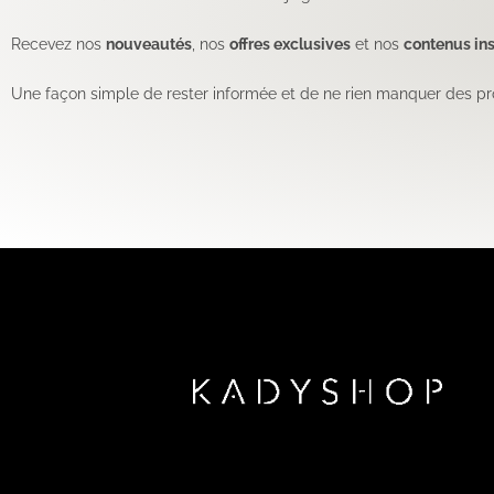
Recevez nos
nouveautés
, nos
offres exclusives
et nos
contenus ins
Une façon simple de rester informée et de ne rien manquer des pr