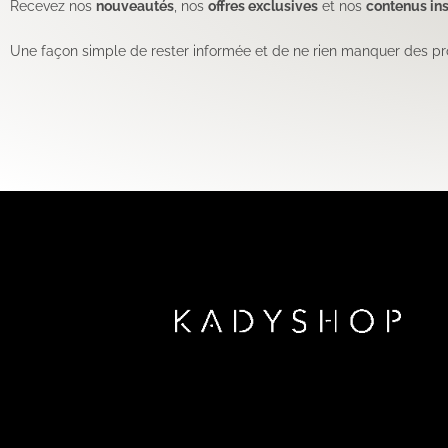
Recevez nos
nouveautés
, nos
offres exclusives
et nos
contenus ins
Une façon simple de rester informée et de ne rien manquer des pr