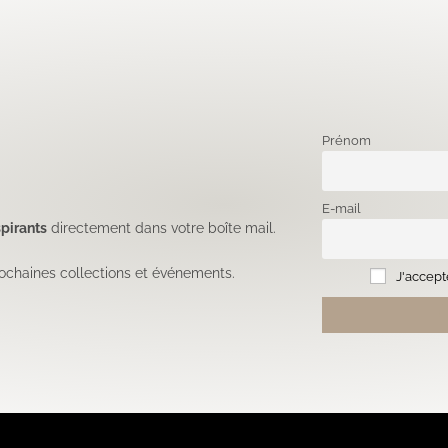
Prénom
E-mail
pirants
directement dans votre boîte mail.
ochaines collections et événements.
J'accepte